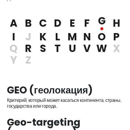
G
A
B
C
D
E
F
H
I
J
K
L
M
N
O
P
Q
R
S
T
U
V
W
X
Y
Z
GEO (геолокация)
Критерий, который может касаться континента, страны,
государства или города.
Geo-targeting