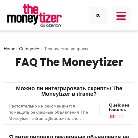
Home
Categories
Технические вопросы
FAQ The Moneytizer
Можно ли интегрировать скрипты The
Moneytizer в iframe?
Quelques
Настоятельно не рекомендуется
lectures
помещать рекламные объявления The
Moneytizer в iframe.Действительно,
если скрипт The Moneytizer находится в
iframe, покупатели не могут получить
Я интегрировал рекламные объявления на
доступ к конечному url, на котором