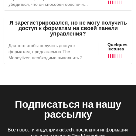
сайта.Вы перевели свой сайт на
убедиться, что он способен обеспечить
платформу, которая позволяет
наилучшую монетизацию.Это может
регистрировать скрипты рекламных
занять до 5 рабочих дней, и Вас могут
Я зарегистрировался, но не могу получить
объявлений.
попросить предоставить некоторые
доступ к форматам на своей панели
данные для проверки.Для получения
управления?
дополнительной информации,
пожалуйста, свяжитесь с нашей
Quelques
Для того чтобы получить доступ к
командой.
lectures
форматам, предлагаемых The
Moneytizer, необходимо выполнить 2
условия:Ваш сайт должен
соответствовать нашим требованиям к
качеству и быть одобрен нашей
командой.Файл ads.txt должен быть
установлен на Вашем сайте.
Подписаться на нашу
рассылку
Все новости индустрии adtech, последняя информация
о рынке и новости The Moneytizer