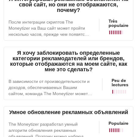
свой сайт, но они не отображаются,
транслируется реклама.Поэтому
почему?
количество рекламных кампаний,
отображаемых на Вашем сайте, может
Très
После интеграции скриптов The
значительно сократиться и, как
populaire
Moneytizer на Ваш сайт может пройти
следствие, привести к потере
несколько часов, прежде чем появятся
дохода.Если вы используете GAM
первые рекламные объявления.Однако
(Google Ad Manager) для интеграции
если через несколько часов Вы все еще
рекламы The Moneytizer, обязательно
Я хочу заблокировать определенные
видите пустые рекламные места, есть
снимите галочку с "Served into a
категории рекламодателей или брендов,
несколько причин:Вы не интегрировали
Safeframe", чтобы покупатели могли
которые отображаются на моем сайте, как
CMP (баннер согласия), поэтому
получить доступ к информации Вашего
мне это сделать?
реклама The Moneytizer не может
сайта.
отображаться.Некоторые из рекламных
Peu de
В зависимости от производительности и
форматов, предлагаемых The
lectures
доходов, обеспечиваемых Вашим
Moneytizer, не имеют 100%
сайтом, команда The Moneytizer может
заполняемости. Из-за высокого CPM
создать черный список (список
рекламодатели решают показывать
рекламодателей, которые будут
свои кампании только небольшой части
Умное обновление рекламных объявлений
заблокированы).Чтобы запросить черный
ваших пользователей.Вы являетесь
список, обратитесь непосредственно в
владельцем сайта, и ваш IP-адрес не
Populaire
службу поддержки.Также следует
The Moneytizer разработал умный
имеет "рекламной ценности" для
помнить, что слишком большое
алгоритм обновления рекламных
рекламодателей. Наши партнеры
количество черных списков может резко
объявлений. Поэтому можно наблюдать